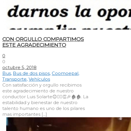
CON ORGULLO COMPARTIMOS
ESTE AGRADECIMIENTO
0
0
octubre 5, 2018
Bus
,
Bus de dos pisos
,
Coomoepal
,
Transporte
,
Vehículos
Con satisfacción y orgullo recibimos
este agradecimiento de nuestro
conductor Luis Solarte😊👨‍✈️👏🎉🏚️🏚️. La
estabilidad y bienestar de nuestro
talento humano es uno de los pilares
mas importantes [...]