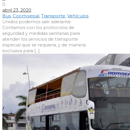
0
abril 23, 2020
Bus
,
Coomoepal
,
Transporte
,
Vehículos
Unidos podemos salir adelante.
Contamos con los protocolos de
seguridad y medidas sanitarias para
atender los servicios de transporte
especial que se requiera, y de manera
exclusiva para [...]