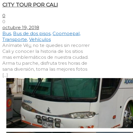
CITY TOUR POR CALI
0
0
octubre 19, 2018
Bus
,
Bus de dos pisos
,
Coomoepal
,
Transporte
,
Vehículos
Anímate Vé¡¡¡ no te quedes sin recorrer
Cali y conocer la historia de los sitios
mas emblemáticos de nuestra ciudad.
Arma tu parche, disfruta tres horas de
sana diversión, toma las mejores fotos
[...]